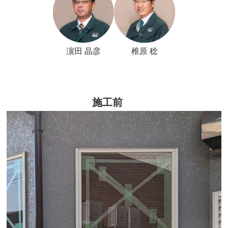
濵田 晶彦
椎原 稔
施工前