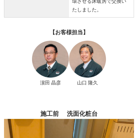
環させる床暖房で交換い
たしました。
【お客様担当】
濵田 晶彦
山口 隆久
施工前 洗面化粧台