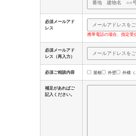
必須
メールアド
レス
携帯電話の場合、指定受
必須
メールアド
レス（再入力）
必須
ご相談内容
屋根
外壁
外構（
補足があればご
記入ください。