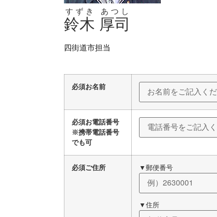
すずき
あつし
鈴木
厚司
四街道市担当
必須
お名前
必須
お電話番号
※携帯電話番号
でも可
必須
ご住所
▼郵便番号
▼住所