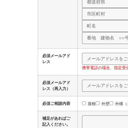
必須
メールアド
レス
携帯電話の場合、指定受
必須
メールアド
レス（再入力）
必須
ご相談内容
屋根
外壁
外構（
補足があればご
記入ください。