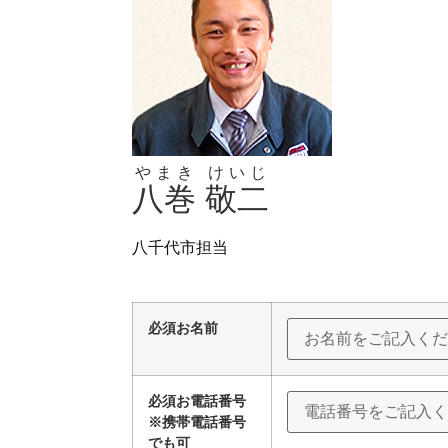
やまき
けいじ
八巻
敬二
八千代市担当
必須
お名前
必須
お電話番号
※携帯電話番号
でも可