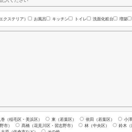
エクステリア）
お風呂
キッチン
トイレ
洗面化粧台
増築
八巻（稲毛区・美浜区）
東（若葉区）
依田（若葉区）
小
志野市）
髙橋（花見川区・習志野市）
林（中央区）
鈴木
大原（佐倉市など）
その他