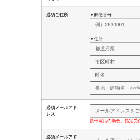
必須
ご住所
▼郵便番号
▼住所
必須
メールアド
レス
携帯電話の場合、指定受
必須
メールアド