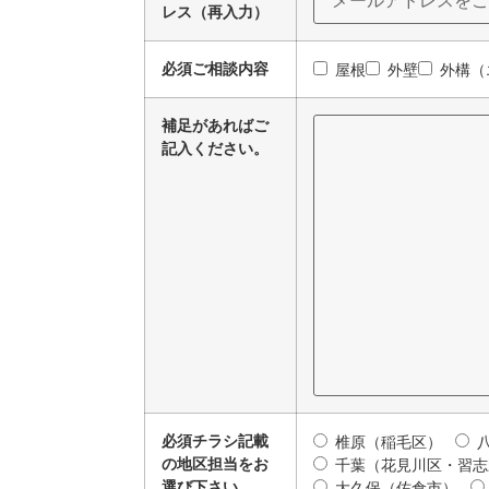
レス（再入力）
必須
ご相談内容
屋根
外壁
外構（
補足があればご
記入ください。
必須
チラシ記載
椎原（稲毛区）
の地区担当をお
千葉（花見川区・習
選び下さい。
大久保（佐倉市）