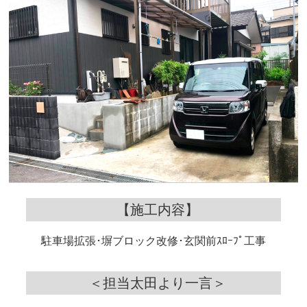
【施工内容】
駐車場拡張･塀ブロック改修･玄関前ｽﾛｰﾌﾟ工事
＜担当太田より一言＞