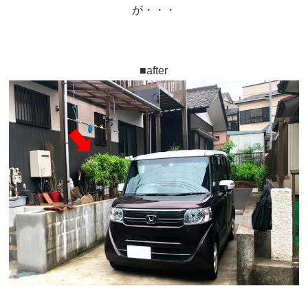
が・・・
■after