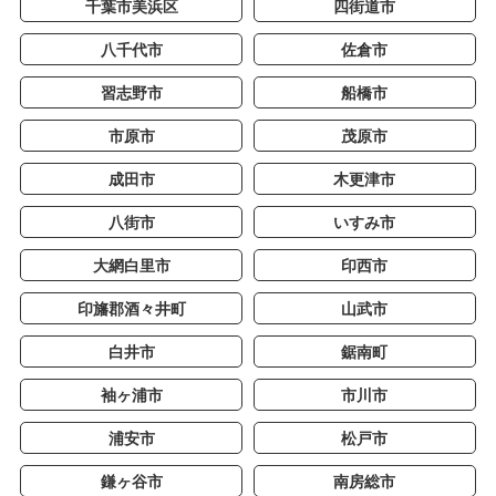
千葉市美浜区
四街道市
八千代市
佐倉市
習志野市
船橋市
市原市
茂原市
成田市
木更津市
八街市
いすみ市
大網白里市
印西市
印旛郡酒々井町
山武市
白井市
鋸南町
袖ヶ浦市
市川市
浦安市
松戸市
鎌ヶ谷市
南房総市