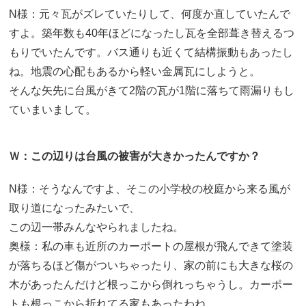
N様：元々瓦がズレていたりして、何度か直していたんで
すよ。築年数も40年ほどになったし瓦を全部葺き替えるつ
もりでいたんです。バス通りも近くて結構振動もあったし
ね。地震の心配もあるから軽い金属瓦にしようと。
そんな矢先に台風がきて2階の瓦が1階に落ちて雨漏りもし
ていまいまして。
Ｗ：この辺りは台風の被害が大きかったんですか？
N様：そうなんですよ、そこの小学校の校庭から来る風が
取り道になったみたいで、
この辺一帯みんなやられましたね。
奥様：私の車も近所のカーポートの屋根が飛んできて塗装
が落ちるほど傷がついちゃったり、家の前にも大きな桜の
木があったんだけど根っこから倒れっちゃうし。カーポー
トも根っこから折れてる家もあったわね。