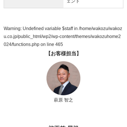
ェント
Warning
: Undefined variable $staff in
/home/wakozu/wakoz
u.co.jp/public_html/wp2/wp-content/themes/wakozuhome2
024/functions.php
on line
465
【お客様担当】
萩原 智之