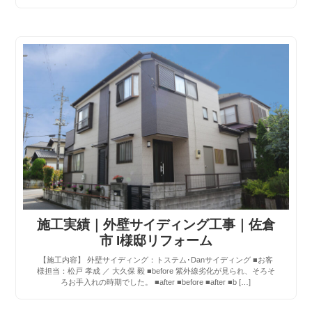
施工実績｜外壁サイディング工事｜佐倉
市 I様邸リフォーム
【施工内容】 外壁サイディング：トステム･Danサイディング ■お客
様担当：松戸 孝成 ／ 大久保 毅 ■before 紫外線劣化が見られ、そろそ
ろお手入れの時期でした。 ■after ■before ■after ■b […]