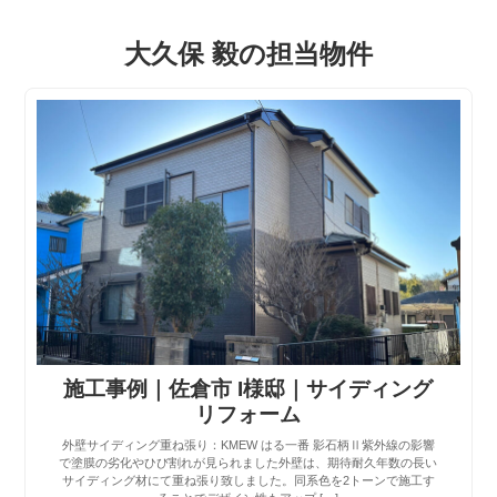
大久保 毅の担当物件
施工事例｜佐倉市 I様邸｜サイディング
リフォーム
外壁サイディング重ね張り：KMEW はる一番 影石柄Ⅱ紫外線の影響
で塗膜の劣化やひび割れが見られました外壁は、期待耐久年数の長い
サイディング材にて重ね張り致しました。同系色を2トーンで施工す