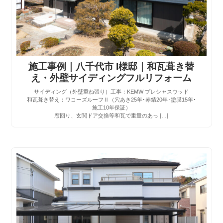
施工事例｜八千代市 I様邸｜和瓦葺き替
え・外壁サイディングフルリフォーム
サイディング（外壁重ね張り）工事：KEMW プレシャスウッド
和瓦葺き替え：ワコーズルーフⅡ（穴あき25年･赤錆20年･塗膜15年･
施工10年保証）
窓回り、玄関ドア交換等和瓦で重量のあっ […]