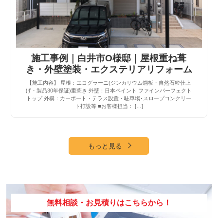
施工事例｜白井市O様邸｜屋根重ね葺
き・外壁塗装・エクステリアリフォーム
【施工内容】 屋根：エコグラーニ(ジンカリウム鋼板・自然石粒仕上
げ・製品30年保証)重葺き 外壁：日本ペイント ファインパーフェクト
トップ 外構：カーポート・テラス設置・駐車場･スロープコンクリー
ト打設等 ■お客様担当： […]
もっと見る
無料相談・お見積りはこちらから！