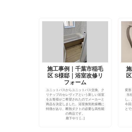
施工事例｜千葉市稲毛
施
区 S様邸｜浴室改修リ
区
フォーム
ユニットバスからユニットバス交換、ク
変形
リナップのセレヴィアという新しい浴室
当
をお客様がご希望されたのでメーカーと
し、
商品を決定しました。浴室換気乾燥機に
今回
特徴があり、断熱ダクトの必要な高性能
とで
の商品です。
廊下やリ […]