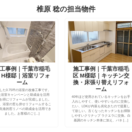
椎原 稔の担当物件
工事例｜千葉市稲毛
施工事例｜千葉市稲毛
 H様邸｜浴室リフォ
区 M様邸｜キッチン交
ーム
換・床張り替えリフォ
ーム
した0.75坪の浴室の改修工事です。
社浴室キャンペーンと助成金を活用
40年ほど使用されているキッチンをお手
お得にリフォームが完成しました。
入れしやすく、使いやすいものに交換し
、浴室の窓も併せリフォームするこ
たい、LDKが内装も劣化きたので提案し
先進的窓リノベの助成金を活用でき
て欲しい。古くなったキッチンをお掃除
ました。お客様のご […]
しやすいクリナップ ラクエラに交換。白
基調のキッチン本体に加え、パネ […]