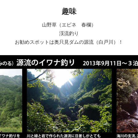
趣味
山野草（エビネ 春欄）
渓流釣り
お勧めスポットは奥只見ダムの源流（白戸川）！